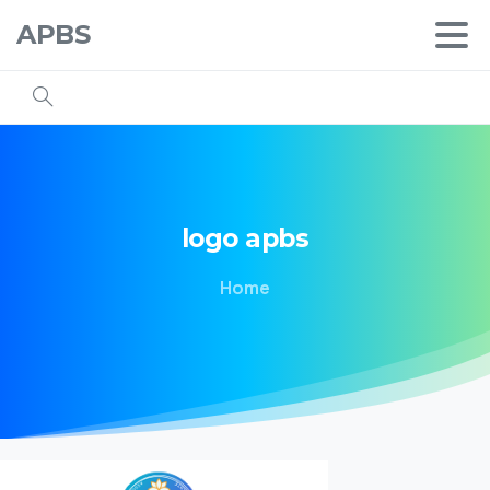
APBS
logo
apbs
Home