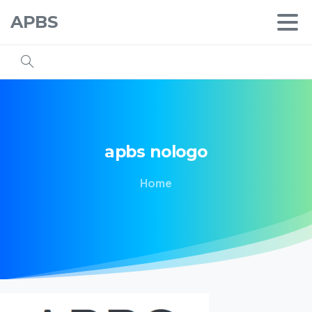
APBS
apbs
nologo
Home