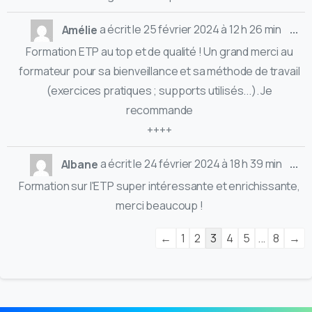
...
Amélie
a écrit le
25 février 2024
à
12 h 26 min
Formation ETP au top et de qualité ! Un grand merci au
formateur pour sa bienveillance et sa méthode de travail
(exercices pratiques ; supports utilisés...). Je
recommande
++++
...
Albane
a écrit le
24 février 2024
à
18 h 39 min
Formation sur l'ETP super intéressante et enrichissante,
merci beaucoup !
←
1
2
3
4
5
...
8
→