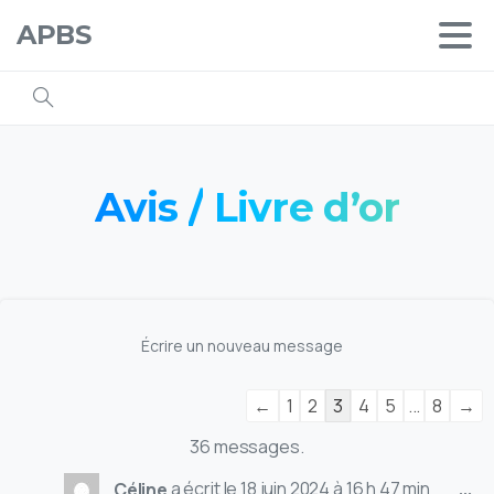
APBS
Avis
/
Livre
d’or
←
1
2
3
4
5
...
8
→
36 messages.
...
Céline
a écrit le
18 juin 2024
à
16 h 47 min