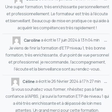
Une super formation, très enrichissante personnellement
et professionnellement. Le formateur est très à l'écoute
et bienveillant. Beaucoup de mise en pratique ce qui aide à
acquérir les compétences très rapidement !
...
Caroline
a écrit le
17 juin 2024
à
13 h 04 min
Je viens de finir la formation d'ETP niveau 1, très bonne
formation, très enrichissante, d'un point de vue personnel
et professionnel. je recommande, l'accompagnement,
l'écoute et la bienveillance sont au rendez-vous.
...
Céline
a écrit le
26 février 2024
à
17 h 27 min
Si vous souhaitez vous former, n’hésitez pas à faire
confiance à l’APBS, j’ai suivi la formation ETP de niveau 1 qui
a été très enrichissante et à dépassé de loin mes
attentes. Un grand merci pour cette formation.